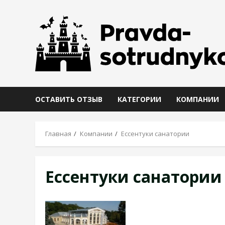
Skip
to
content
ОСТАВИТЬ ОТЗЫВ
КАТЕГОРИИ
КОМПАНИИ
Главная
Компании
Ессентуки санатории
Ессентуки санатории