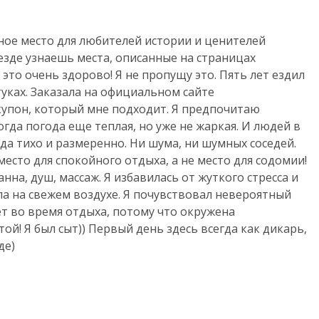
ное место для любителей истории и ценителей
везде узнаешь места, описанные на страницах
это очень здорово! Я не пропущу это. Пять лет ездил
туках. Заказала на официальном сайте
u/ купон, который мне подходит. Я предпочитаю
огда погода еще теплая, но уже не жаркая. И людей в
да тихо и размеренно. Ни шума, ни шумных соседей.
есто для спокойного отдыха, а не место для содомии!
нна, душ, массаж. Я избавилась от жуткого стресса и
ла на свежем воздухе. Я почувствовал невероятный
ет во время отдыха, потому что окружена
й! Я был сыт)) Первый день здесь всегда как дикарь,
де)