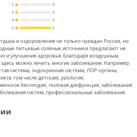
2
0
3
0
4
0
5
3
тдыха и оздоровления не только граждан России, но
родные питьевые соленые источники предлагают не
но и улучшения здоровья. Благодаря воздушным,
здесь можно лечить многие заболевания. Например:
тая система, эндокринная система, ЛОР-органы,
я (в том числе детская), урология,
женское бесплодие, половая дисфункция, заболевания
аболевания систем, профессиональные заболевания.
рии