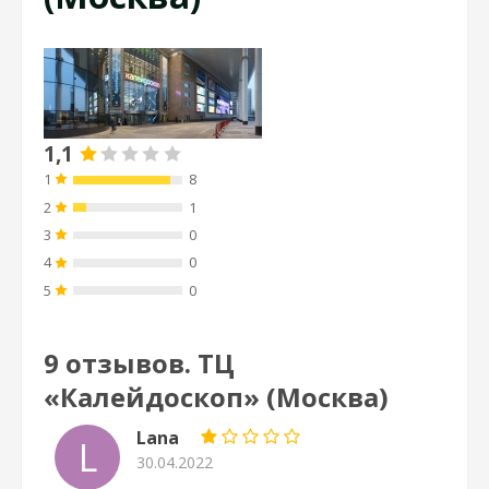
1,1
1
8
2
1
3
0
4
0
5
0
9 отзывов. ТЦ
«Калейдоскоп» (Москва)
Lana
L
30.04.2022