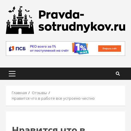
Skip
to
content
Primary
Menu
Главная
Отзывы
Нравится что в работе все устроено честно
Нравится что в