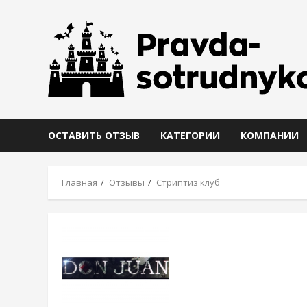
Skip
to
content
ОСТАВИТЬ ОТЗЫВ
КАТЕГОРИИ
КОМПАНИИ
Главная
Отзывы
Стриптиз клуб