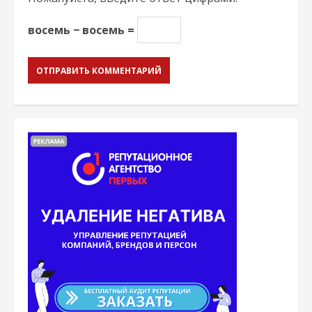
восемь − восемь =